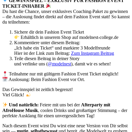
GEWINNSPIEL – EXKLUSIV FÜR FASHION EVENT
TICKET-INHABER
Du hast die Chance, unser exklusives Coaching-Paket zu gewinnen
– die Auslosung findet direkt auf dem Fashion Event statt! So kannst
du teilnehmen:
Sichere dir dein Fashion Event Ticket
Erhältlich in unserem Shop auf modelnest-college.de
Kommentiere unter diesem Beitrag:
„Ich habe ein Ticket“ und markiere 3 Modelfreunde
Hier ist der Link zum Beitrag:
Zum Instagram Beitrag
Teile diesen Beitrag in deiner Story
und verlinke uns (
@modelnest
), damit wir es sehen!
Teilnahme nur mit gültigem Fashion Event Ticket möglich!
Auslosung: Beim Fashion Event vor Ort.
Das Gewinnspiel ist zeitlich begrenzt!
Viel Glück!
Und natürlich:
Feiere mit uns bei der
Afterparty mit
AfroHouse Musik
, coolen Drinks und großartiger Stimmung – der
perfekte Ausklang für einen unvergesslichen Tag!
Nach diesem Event wirst Du wirst eine neue Version von Dir selbst
sein —
mutig, selbstbewusst
und bereit, die Modelwelt zu erobern.